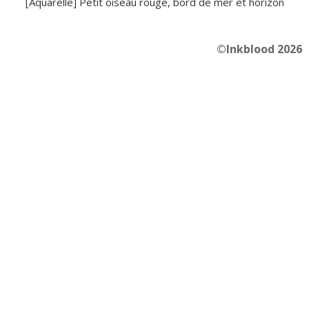
[Aquarelle] Petit oiseau rouge, bord de mer et horizon
©Inkblood 2026