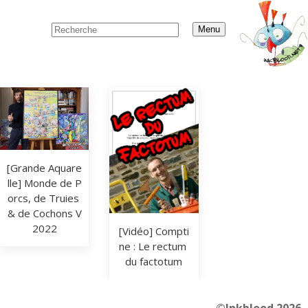
Menu
[Grande Aquare
lle] Monde de P
orcs, de Truies 
& de Cochons V
2022
[Vidéo] Compti
ne : Le rectum 
du factotum
©Inkblood 2026