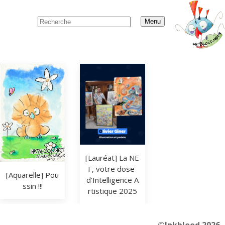
Menu
[Lauréat] La NE
F, votre dose 
[Aquarelle] Pou
d’Intelligence A
ssin !!!
rtistique 2025
©Inkblood 2026