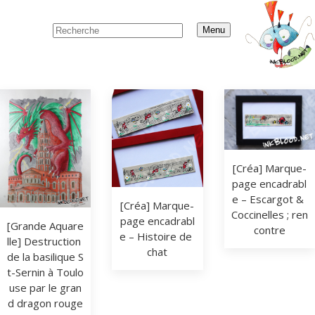
Menu
[Créa] Marque-
page encadrabl
e – Escargot & 
[Créa] Marque-
Coccinelles ; ren
page encadrabl
[Grande Aquare
contre
e – Histoire de 
lle] Destruction 
chat
de la basilique S
t-Sernin à Toulo
use par le gran
d dragon rouge