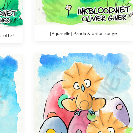
[Aquarelle] Panda & ballon rouge
arotte !