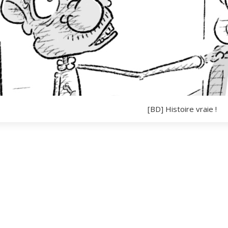
[BD] Histoire vraie !