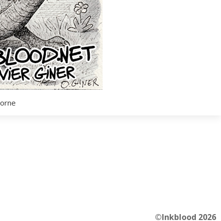
corne
©Inkblood 2026