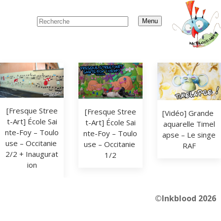
Menu
[Fresque Stree
[Fresque Stree
[Vidéo] Grande 
t-Art] École Sai
t-Art] École Sai
aquarelle Timel
nte-Foy – Toulo
nte-Foy – Toulo
apse – Le singe 
use – Occitanie 
use – Occitanie 
RAF
2/2 + Inaugurat
1/2
ion
©Inkblood 2026