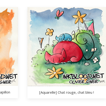
apillon
[Aquarelle] Chat rouge, chat bleu !