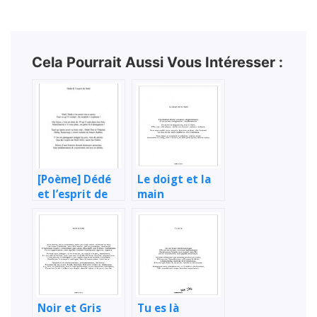
Cela Pourrait Aussi Vous Intéresser :
[Poème] Dédé
Le doigt et la
et l’esprit de
main
Noël 2022
Noir et Gris
Tu es là