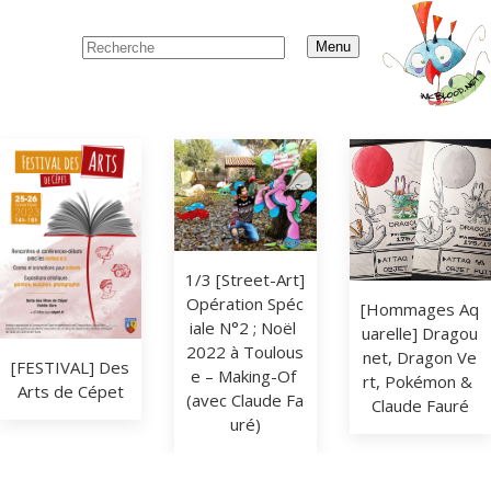
Menu
1/3 [Street-Art] 
Opération Spéc
[Hommages Aq
iale N°2 ; Noël 
uarelle] Dragou
2022 à Toulous
net, Dragon Ve
[FESTIVAL] Des 
e – Making-Of 
rt, Pokémon & 
Arts de Cépet
(avec Claude Fa
Claude Fauré
uré)