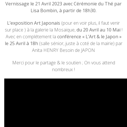
Vernissage le 21 Avril 2023 avec Cérémonie du Thé par
Lisa Bombin, à partir de 18h30.
L’exposition Art Japonais
(pour en voir plus, il faut venir
sur place ) à la galerie la Mosaïque,
du 20 Avril au 10 Mai
!
Avec en complétement la
conférence « L’Art & le Japon »
le 25 Avril à 18h
(salle sénior, juste à coté de la mairie) par
Anita HENRY Besoin de JAPON
Merci pour le partage & le soutien ; On vous attend
nombreux !