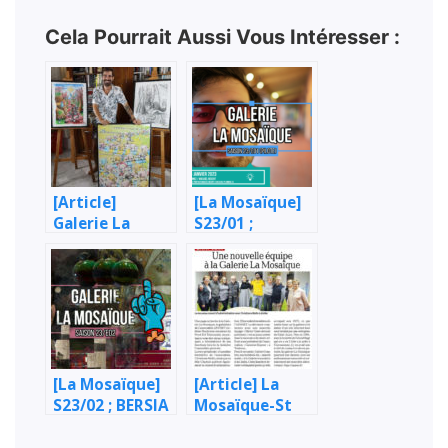
Cela Pourrait Aussi Vous Intéresser :
[Article]
[La Mosaïque]
Galerie La
S23/01 ;
Mosaïque,
BADUEL /
Street-Art +
MARTINEZ /
des nouvelles !
RÉGENT
(PILOTE)
[La Mosaïque]
[Article] La
S23/02 ; BERSIA
Mosaïque-St
/ CHRIS
Jean
« FOETUS » /