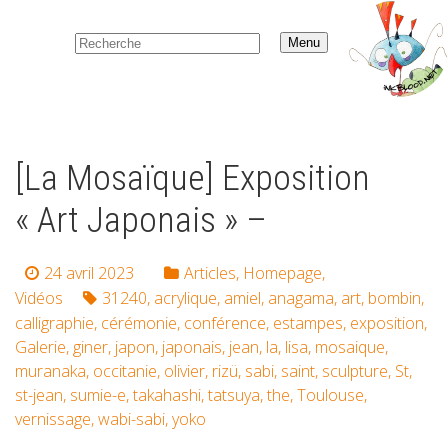
Menu
[La Mosaïque] Exposition
« Art Japonais » –
24 avril 2023
Articles
,
Homepage
,
Vidéos
31240
,
acrylique
,
amiel
,
anagama
,
art
,
bombin
,
calligraphie
,
cérémonie
,
conférence
,
estampes
,
exposition
,
Galerie
,
giner
,
japon
,
japonais
,
jean
,
la
,
lisa
,
mosaique
,
muranaka
,
occitanie
,
olivier
,
rizü
,
sabi
,
saint
,
sculpture
,
St
,
st-jean
,
sumie-e
,
takahashi
,
tatsuya
,
the
,
Toulouse
,
vernissage
,
wabi-sabi
,
yoko