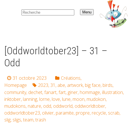
Menu
[Oddworldtober23] – 31 –
Odd
31 octobre 2023
Créations
,
Homepage
2023
,
31
,
abe
,
artwork
,
big face
,
birds
,
community
,
dechet
,
fanart
,
fart
,
giner
,
hommage
,
illustration
,
inktober
,
lanning
,
lorne
,
love
,
lune
,
moon
,
mudokon
,
mudokons
,
nature
,
odd
,
oddworld
,
oddworldtober
,
oddworldtober23
,
olivier
,
paramite
,
propre
,
recycle
,
scrab
,
slig
,
sligs
,
team
,
trash