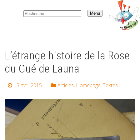
Menu
L’étrange histoire de la Rose
du Gué de Launa
13 avril 2015
Articles
,
Homepage
,
Textes