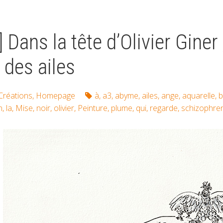
] Dans la tête d’Olivier Giner
 des ailes
Créations
,
Homepage
à
,
a3
,
abyme
,
ailes
,
ange
,
aquarelle
,
b
n
,
la
,
Mise
,
noir
,
olivier
,
Peinture
,
plume
,
qui
,
regarde
,
schizophre