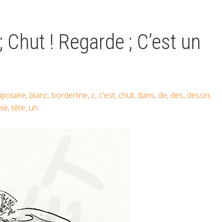
 ; Chut ! Regarde ; C’est un
ipolaire
,
blanc
,
borderline
,
c
,
c'est
,
chut
,
dans
,
de
,
des
,
dessin
,
nie
,
tête
,
un