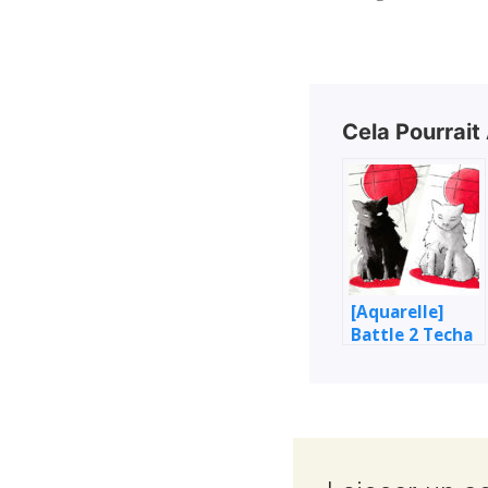
Cela Pourrait
[Aquarelle]
Battle 2 Techa
– Étude de chat
(noir & blanc)