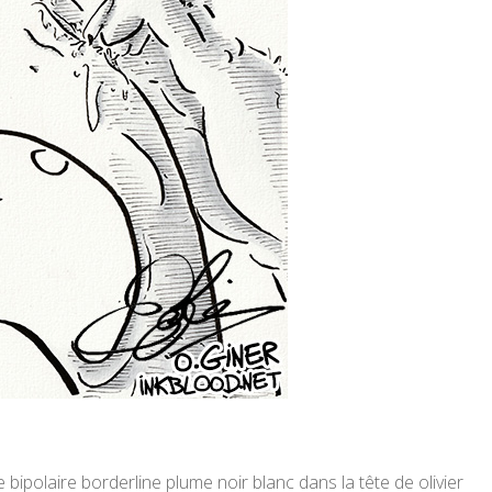
 bipolaire borderline plume noir blanc dans la tête de olivier