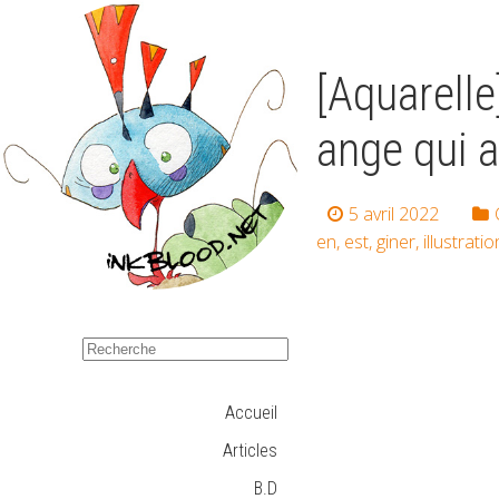
[Aquarelle
ange qui a
5 avril 2022
en
,
est
,
giner
,
illustratio
Accueil
Articles
B.D