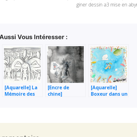
giner dessin a3 mise en ab
 Aussi Vous Intéresser :
[Aquarelle] La
[Encre de
[Aquarelle]
Mémoire des
chine]
Boxeur dans un
Vivants
L’Homme à la
carré
lanterne