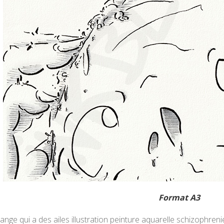
Format A3
ange qui a des ailes illustration peinture aquarelle schizophrenie