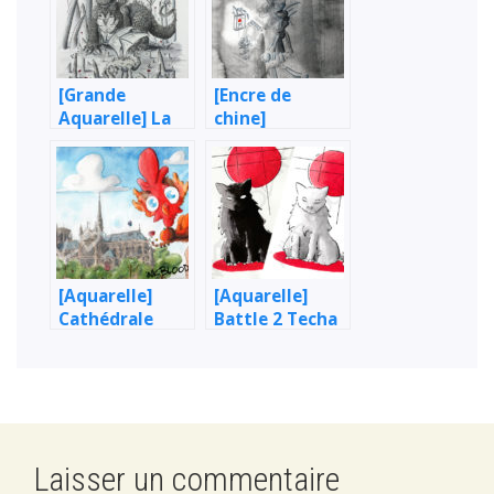
[Grande
[Encre de
Aquarelle] La
chine]
Chimère & le
L’Homme à la
Dragon
lanterne
[Aquarelle]
[Aquarelle]
Cathédrale
Battle 2 Techa
Notre-Dame de
– Étude de chat
Paris et coq
(noir & blanc)
français
Laisser un commentaire