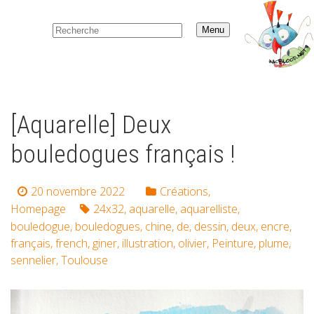
Menu
[Aquarelle] Deux
bouledogues français !
20 novembre 2022
Créations
,
Homepage
24x32
,
aquarelle
,
aquarelliste
,
bouledogue
,
bouledogues
,
chine
,
de
,
dessin
,
deux
,
encre
,
français
,
french
,
giner
,
illustration
,
olivier
,
Peinture
,
plume
,
sennelier
,
Toulouse