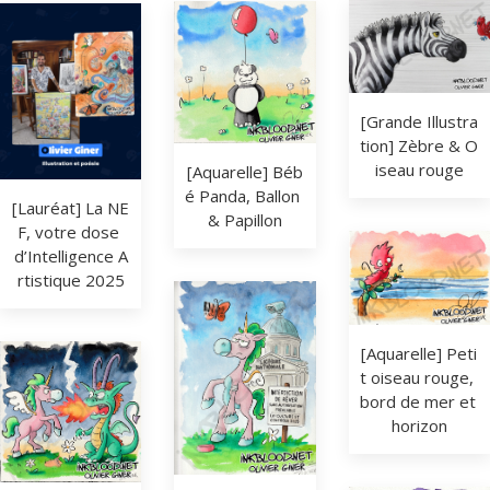
[Grande Illustra
tion] Zèbre & O
iseau rouge
[Aquarelle] Béb
é Panda, Ballon 
[Lauréat] La NE
& Papillon
F, votre dose 
d’Intelligence A
rtistique 2025
[Aquarelle] Peti
t oiseau rouge, 
bord de mer et 
horizon