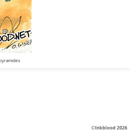
 pyramides
©Inkblood 2026