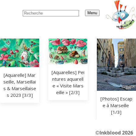
Menu
[Aquarelles] Pei
[Aquarelle] Mar
ntures aquarell
seille, Marseillai
e « Visite Mars
s & Marseillaise
eille » [2/3]
s 2023 [3/3]
[Photos] Escap
e à Marseille 
[1/3]
©Inkblood 2026