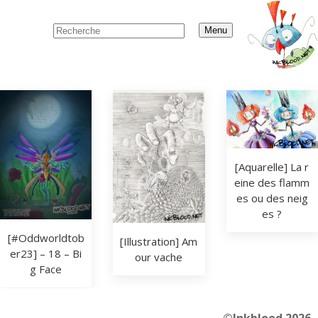
Menu
[Aquarelle] La r
eine des flamm
es ou des neig
es ?
[#Oddworldtob
[Illustration] Am
er23] – 18 – Bi
our vache
g Face
©Inkblood 2026