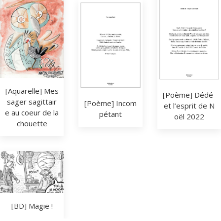
[Aquarelle] Mes
[Poème] Dédé 
sager sagittair
[Poème] Incom
et l’esprit de N
e au coeur de la 
pétant
oël 2022
chouette
[BD] Magie !