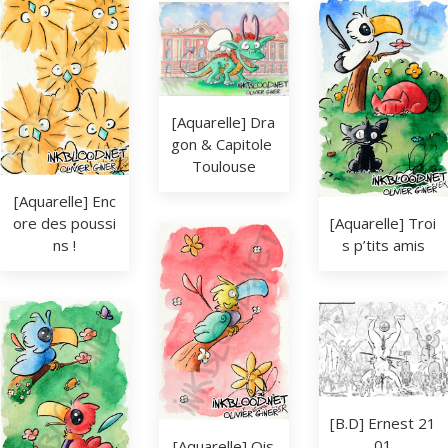
[Aquarelle] Dra
gon & Capitole 
Toulouse
[Aquarelle] Enc
ore des poussi
[Aquarelle] Troi
ns !
s p’tits amis
[B.D] Ernest 21
01
[Aquarelle] Ois