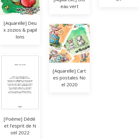
eau vert
[Aquarelle] Deu
x zozios & papil
lons
[Aquarelle] Cart
es postales No
el 2020
[Poème] Dédé 
et l’esprit de N
oël 2022