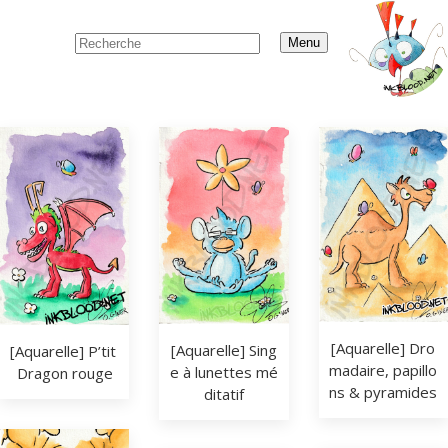
Menu
[Aquarelle] Dro
[Aquarelle] Sing
[Aquarelle] P’tit 
madaire, papillo
e à lunettes mé
Dragon rouge
ns & pyramides
ditatif