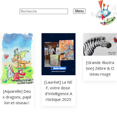
Menu
[Grande Illustra
tion] Zèbre & O
iseau rouge
[Lauréat] La NE
F, votre dose 
[Aquarelle] Deu
d’Intelligence A
x dragons, papil
rtistique 2025
lon et oiseau !