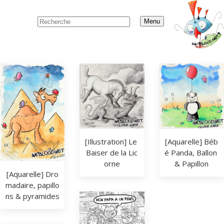
Menu
[Aquarelle] Béb
[Illustration] Le 
é Panda, Ballon 
Baiser de la Lic
& Papillon
orne
[Aquarelle] Dro
madaire, papillo
ns & pyramides