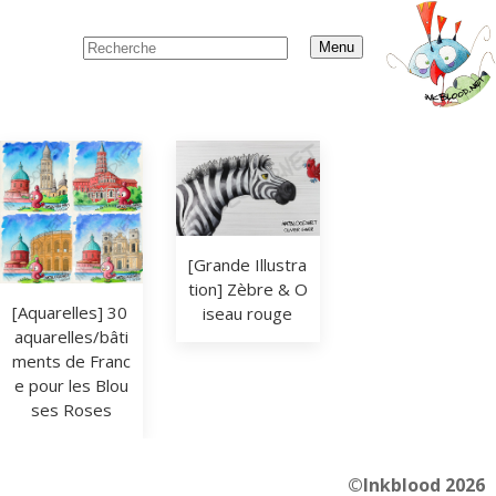
Menu
[Grande Illustra
tion] Zèbre & O
[Aquarelles] 30 
iseau rouge
aquarelles/bâti
ments de Franc
e pour les Blou
ses Roses
©Inkblood 2026