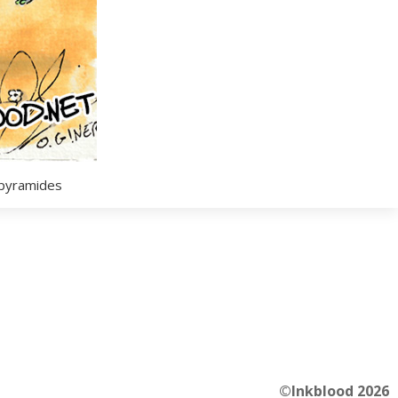
 pyramides
©Inkblood 2026