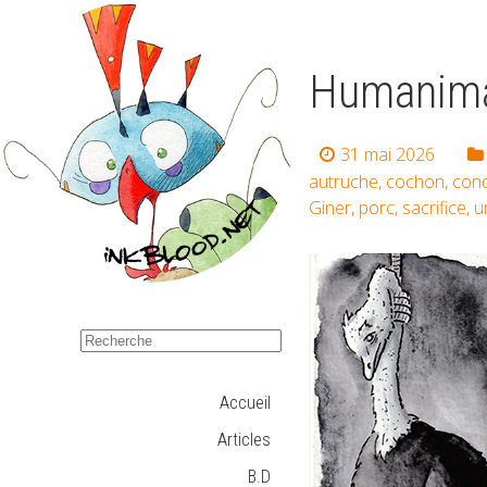
Humanimau
31 mai 2026
autruche
,
cochon
,
cond
Giner
,
porc
,
sacrifice
,
u
Accueil
Articles
B.D