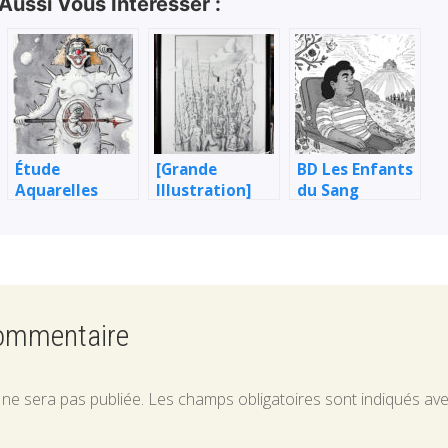
 Aussi Vous Intéresser :
Étude
[Grande
BD Les Enfants
Aquarelles
Illustration]
du Sang
Femme en
France & ses
Éthique :
é,
sainte
enfants
Chroniques de
la France
invisible
commentaire
 ne sera pas publiée.
Les champs obligatoires sont indiqués av