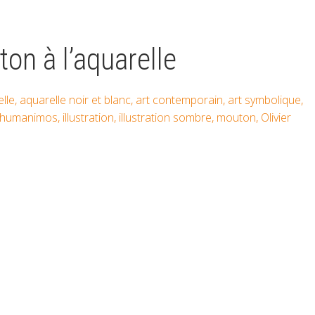
n à l’aquarelle
lle
,
aquarelle noir et blanc
,
art contemporain
,
art symbolique
,
humanimos
,
illustration
,
illustration sombre
,
mouton
,
Olivier