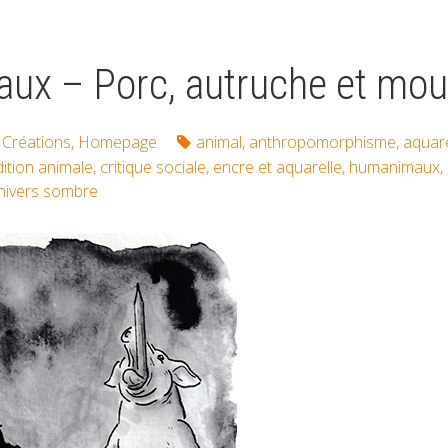
x – Porc, autruche et mouto
Créations
,
Homepage
animal
,
anthropomorphisme
,
aquare
ition animale
,
critique sociale
,
encre et aquarelle
,
humanimaux
,
nivers sombre