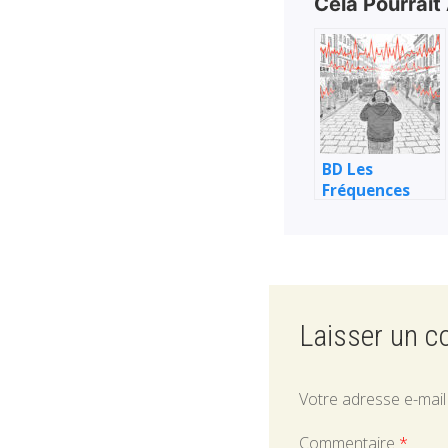
Cela Pourrait
BD Les
Fréquences
d’Ariel : sur
l’hypersensibilit
le bruit et les
accompagnants
Laisser un 
Votre adresse e-mail
Commentaire
*