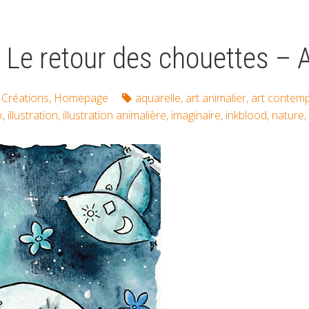
 Le retour des chouettes – 
Créations
,
Homepage
aquarelle
,
art animalier
,
art contem
x
,
illustration
,
illustration animalière
,
imaginaire
,
inkblood
,
nature
,