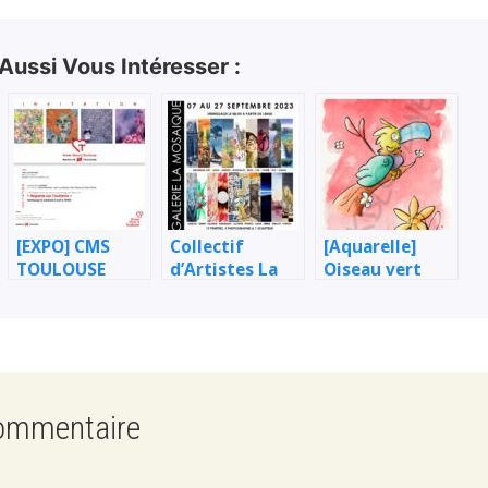
 Aussi Vous Intéresser :
23]
[EXPO] CMS
Collectif
[Aquarelle]
TOULOUSE
d’Artistes La
Oiseau vert
2024 avec
Garonne
Autismo et +
Expose, à St
Jean / Toulouse
commentaire