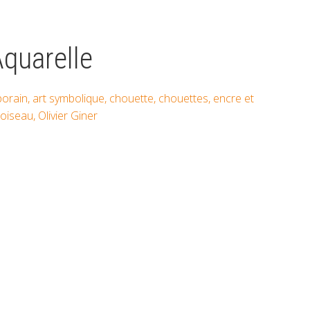
Aquarelle
porain
,
art symbolique
,
chouette
,
chouettes
,
encre et
oiseau
,
Olivier Giner