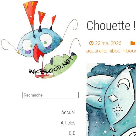
Chouette !
22 mai 2026
aquarelle
,
hibou
,
hibou
Accueil
Articles
B.D